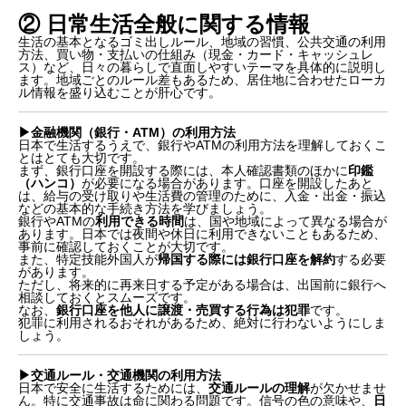
② 日常生活全般に関する情報
生活の基本となるゴミ出しルール、地域の習慣、公共交通の利用
方法、買い物・支払いの仕組み（現金・カード・キャッシュレ
ス）など、日々の暮らしで直面しやすいテーマを具体的に説明し
ます。地域ごとのルール差もあるため、居住地に合わせたローカ
ル情報を盛り込むことが肝心です。
▶︎金融機関（銀行・ATM）の利用方法
日本で生活するうえで、銀行やATMの利用方法を理解しておくこ
とはとても大切です。
まず、銀行口座を開設する際には、本人確認書類のほかに
印鑑
（ハンコ）
が必要になる場合があります。口座を開設したあと
は、給与の受け取りや生活費の管理のために、入金・出金・振込
などの基本的な手続き方法を学びましょう。
銀行やATMの
利用できる時間
は、国や地域によって異なる場合が
あります。日本では夜間や休日に利用できないこともあるため、
事前に確認しておくことが大切です。
また、特定技能外国人が
帰国する際には銀行口座を解約
する必要
があります。
ただし、将来的に再来日する予定がある場合は、出国前に銀行へ
相談しておくとスムーズです。
なお、
銀行口座を他人に譲渡・売買する行為は犯罪
です。
犯罪に利用されるおそれがあるため、絶対に行わないようにしま
しょう。
▶︎交通ルール・交通機関の利用方法
日本で安全に生活するためには、
交通ルールの理解
が欠かせませ
ん。特に交通事故は命に関わる問題です。信号の色の意味や、
日