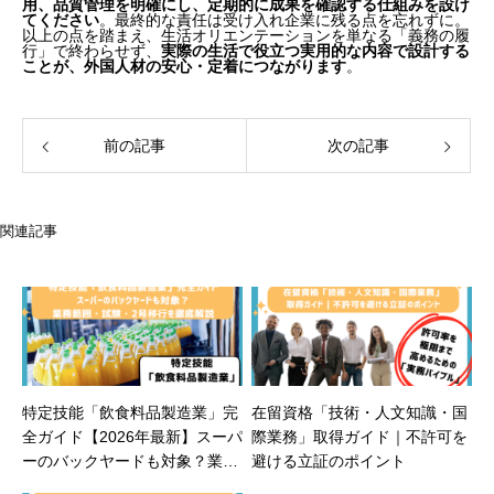
用、品質管理を明確にし、定期的に成果を確認する仕組みを設け
てください
。最終的な責任は受け入れ企業に残る点を忘れずに。
以上の点を踏まえ、生活オリエンテーションを単なる「義務の履
行」で終わらせず、
実際の生活で役立つ実用的な内容で設計する
ことが、外国人材の安心・定着につながります
。
前の記事
次の記事
関連記事
特定技能「飲食料品製造業」完
在留資格「技術・人文知識・国
全ガイド【2026年最新】スーパ
際業務」取得ガイド｜不許可を
ーのバックヤードも対象？業務
避ける立証のポイント
範囲・試験・2号移行を徹底解