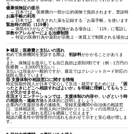
う。
健康保険証の提示
→ 日本では、医療費の一部が公的保険で負担されます。受診時に
お薬手帳の利用
→ 日本では、処方された薬を記録する「お薬手帳」を使います。
緊急時の対応（119番）
→ 病気やけがなどで命の危険がある場合は、「119」に電話しま
宗教やアレルギーによる治療制限
→ 特定の医療行為や薬剤が宗教上・体質上で制限される場合は、
▶︎補足：医療費と支払いの流れ
初めて医療機関を受診する際は、
初診料
がかかることがありま
す。
また、保険証を提示しても自己負担は原則3割です（例：1万円の
医療費 → 3,000円支払い）。
支払いは現金が一般的ですが、最近ではクレジットカード対応の
病院も増えています。
⑤ 支援体制や相談窓口に関する情報
特定技能外国人が日本で安心して生活・就労するためには、
「困
ったときにどこへ相談すればよいか」を明確に理解してもらうこ
とが欠かせません。
生活オリエンテーションでは、支援体制の内容や、いざという時
の相談先・連絡方法
を具体的に説明しましょう。
企業内の支援担当者の連絡先、登録支援機関や自治体の相談窓
口、法律相談先、外国人向けSNSやコミュニティの活用法など、
困ったときに頼れる窓口を網羅して伝えます。
相談の匿名性や苦情受付の流れも合わせて示すと安心感が増しま
す。