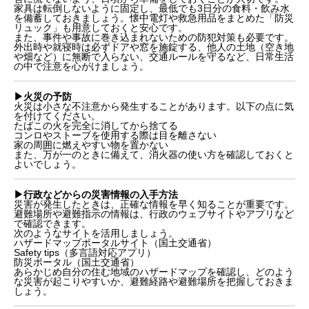
家具は転倒しないように固定し、最低でも3日分の食料・飲み水
を備蓄しておきましょう。懐中電灯や救急用品をまとめた「防災
リュック」も用意しておくと安心です。
また、事件や事故に巻き込まれないための防犯対策も必要です。
外出時や就寝時は必ずドアや窓を施錠する、他人の土地（空き地
や畑など）に無断で入らない、交通ルールを守るなど、日常生活
の中で注意を心がけましょう。
▶︎火災の予防
火災は小さな不注意から発生することがあります。以下の点に気
を付けてください。
たばこの火を完全に消してから捨てる
コンロやストーブを使用する際は目を離さない
家の周囲に燃えやすい物を置かない
また、万が一のときに備えて、消火器の使い方を確認しておくと
よいでしょう。
▶︎行政などからの災害情報の入手方法
災害が発生したときは、正確な情報を早く知ることが重要です。
避難場所や避難指示の情報は、行政のウェブサイトやアプリなど
で確認できます。
次のようなサイトを活用しましょう。
ハザードマップポータルサイト（国土交通省）
Safety tips（多言語対応アプリ）
防災ポータル（国土交通省）
あらかじめ自分の住む地域のハザードマップを確認し、どのよう
な災害が起こりやすいか、避難経路や避難場所を把握しておきま
しょう。