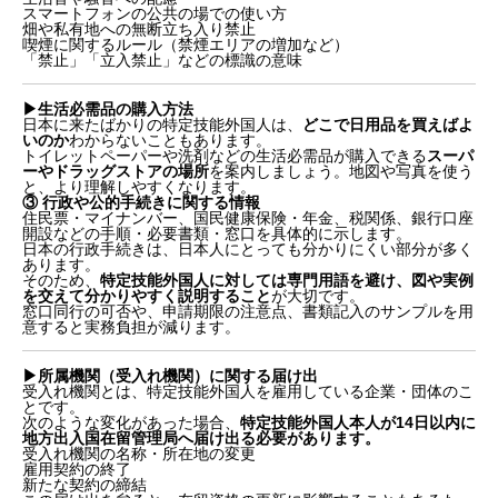
スマートフォンの公共の場での使い方
畑や私有地への無断立ち入り禁止
喫煙に関するルール（禁煙エリアの増加など）
「禁止」「立入禁止」などの標識の意味
▶︎生活必需品の購入方法
日本に来たばかりの特定技能外国人は、
どこで日用品を買えばよ
いのか
わからないこともあります。
トイレットペーパーや洗剤などの生活必需品が購入できる
スーパ
ーやドラッグストアの場所
を案内しましょう。地図や写真を使う
と、より理解しやすくなります。
③ 行政や公的手続きに関する情報
住民票・マイナンバー、国民健康保険・年金、税関係、銀行口座
開設などの手順・必要書類・窓口を具体的に示します。
日本の行政手続きは、日本人にとっても分かりにくい部分が多く
あります。
そのため、
特定技能外国人に対しては専門用語を避け、図や実例
を交えて分かりやすく説明すること
が大切です。
窓口同行の可否や、申請期限の注意点、書類記入のサンプルを用
意すると実務負担が減ります。
1. 義務的支援「生活オリエンテーション」の目的と概
▶︎所属機関（受入れ機関）に関する届け出
要
受入れ機関とは、特定技能外国人を雇用している企業・団体のこ
とです。
次のような変化があった場合、
特定技能外国人本人が14日以内に
実施時間の目安はおおむね8時間以上
地方出入国在留管理局へ届け出る必要があります。
オリエンテーションで伝えるべき主な内容
受入れ機関の名称・所在地の変更
実施方法は「対面」または「オンライン」どちらも
雇用契約の終了
新たな契約の締結
可