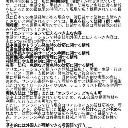
実施時間の目安は一般に
8時間前後（合計）
が推奨されていま
す。これは、生活全般・手続き・医療・防災など多岐に渡る情報
を伝えるための最低限の時間として現場で広く採用されている目
安です。
既に日本での生活経験がある場合や、渡日後すぐ業務に支障をき
たさないと判断されるケースでは、
重点を絞って短縮（例：4時
間程度）
する運用も可能ですが、短縮する場合は理解確認の仕組
みを必ず設けてください。
オリエンテーションで伝えるべき主な内容
生活オリエンテーションで特定技能外国人に伝えるべき内容は、
主に6つの分野に整理できます。
法令違反やトラブル発生時の対応に関する情報
日常生活全般に関する情報
行政手続きや公的サービスの利用に関する情報
医療機関の利用や健康管理に関する情報
相談窓口や支援体制に関する情報
災害・防犯・急病など緊急時の対応に関する情報
オリエンテーションで扱うべき領域は幅広く、労働・生活・行政
サービス・医療・支援体制・緊急対応など複合的です。
単に項目を並べるだけでなく、具体的な手続き例や実際の窓口・
連絡先、サンプル書類を使って理解を促すと効果的です。講義形
式だけでなくロールプレイやQ&A、チェックリスト配布を併用す
ると理解度が上がります。
実施方法は「対面」または「オンライン」どちらも可
法令上は対面に限定されていないため、WEB会議や動画教材を
利用して行うことも可能です。
ただし、オンラインで行う場合はリアルタイムの質疑応答や、理
解確認テスト、必要に応じた
追跡フォローを設けることが求めら
れます
。対面の利点は表情や反応を見ながら細かく補足できる
点、オンラインの利点は移動負担軽減と時間・回数の柔軟性で
す。
基本的には外国人が理解できる母国語で行う