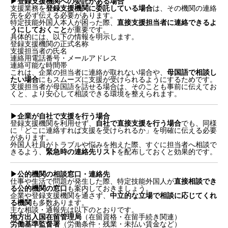
▶︎登録支援機関への委託がある場合
支援業務を
登録支援機関に委託している場合
は、その機関の連絡
先を必ず伝える必要があります。
特定技能外国人本人が困った際、
直接支援担当者に連絡できるよ
うにしておくこと
が重要です。
具体的には、以下の情報を明示します。
登録支援機関の正式名称
支援担当者の氏名
連絡用電話番号・メールアドレス
連絡可能な時間帯
これは、企業の担当者に連絡が取れない場合や、
母国語で相談し
たい場合
にもスムーズに支援が受けられるようにするためです。
支援担当者が母国語を話せる場合は、そのことも事前に伝えてお
くと、より安心して相談できる環境を整えられます。
▶︎企業が自社で支援を行う場合
登録支援機関を利用せず、
自社で直接支援を行う場合
でも、同様
に「どこに連絡すれば支援を受けられるか」を明確に伝える必要
があります。
外国人社員がトラブルや悩みを抱えた際、すぐに担当者へ相談で
きるよう、
緊急時の連絡先リスト
を配布しておくと効果的です。
▶︎公的機関の相談窓口・連絡先
仕事や生活で問題が発生した際、特定技能外国人が
直接相談でき
る公的機関の窓口
も案内しておきましょう。
企業や登録支援機関を通さず、
中立的な立場で相談に応じてくれ
る機関
も多数あります。
主な相談・通報先は以下のとおりです。
地方出入国在留管理局
（在留資格・在留手続き関連）
労働基準監督署
（労働条件・残業・未払い賃金など）