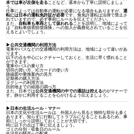
本では車が左側を走る
ことなど、基本から丁寧に説明しましょ
う。
仕事によっては自動車の運転が必要になる場合もありますが、
運
転には日本の運転免許証が必要
です。無免許運転は法律で禁止さ
れていますので、必ず事前にルールを伝えてください。
また、
自転車も車両として扱われる
ことを説明し、地域によって
は「自転車損害賠償保険」への加入が義務化されていることを伝
えるとよいでしょう。
▶︎公共交通機関の利用方法
電車やバスなどの交通機関の利用方法は、地域によって違いがあ
ります。
以下の点を中心にレクチャーしておくと、生活に早く慣れること
ができます。
電車やバスの乗り方
切符の買い方、ICカードの使い方
路線図や乗換案内の見方
定期券の購入方法
タクシーの利用方法
目的地までの経路の調べ方
また、日本では
公共交通機関の中での通話は控える
のがマナーで
す。静かに利用することを心がけるよう伝えましょう。
▶︎日本の生活ルール・マナー
日本の文化や生活ルールは、外国人から見ると独特な部分も多く
あります。知らずに行動してトラブルになることもあるため、事
前にしっかり説明しておくことが大切です。
特に以下の点は丁寧に伝えましょう。
ゴミの分別・収集日のルール
生活音や騒音への配慮