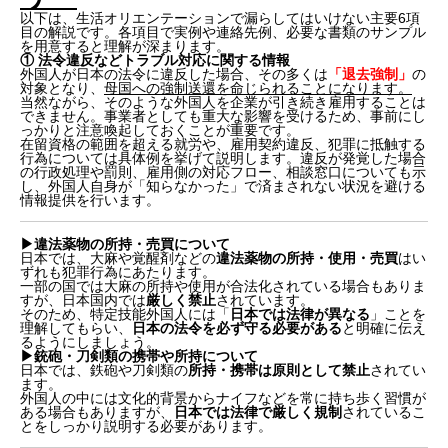
以下は、生活オリエンテーションで漏らしてはいけない主要6項
目の解説です。各項目で実例や連絡先例、必要な書類のサンプル
を用意すると理解が深まります。
① 法令違反などトラブル対応に関する情報
外国人が日本の法令に違反した場合、その多くは
「退去強制」
の
対象となり、
母国への強制送還を命じられることになります。
当然ながら、そのような外国人を企業が引き続き雇用することは
できません。事業者としても重大な影響を受けるため、事前にし
っかりと注意喚起しておくことが重要です。
在留資格の範囲を超える就労や、雇用契約違反、犯罪に抵触する
行為については具体例を挙げて説明します。違反が発覚した場合
の行政処理や罰則、雇用側の対応フロー、相談窓口についても示
し、外国人自身が「知らなかった」で済まされない状況を避ける
情報提供を行います。
▶︎違法薬物の所持・売買について
日本では、大麻や覚醒剤などの
違法薬物の所持・使用・売買
はい
ずれも犯罪行為にあたります。
一部の国では大麻の所持や使用が合法化されている場合もありま
すが、日本国内では
厳しく禁止
されています。
そのため、特定技能外国人には「
日本では法律が異なる
」ことを
理解してもらい、
日本の法令を必ず守る必要がある
と明確に伝え
るようにしましょう。
▶︎銃砲・刀剣類の携帯や所持について
日本では、鉄砲や刀剣類の
所持・携帯は原則として禁止
されてい
ます。
外国人の中には文化的背景からナイフなどを常に持ち歩く習慣が
ある場合もありますが、
日本では法律で厳しく規制
されているこ
とをしっかり説明する必要があります。