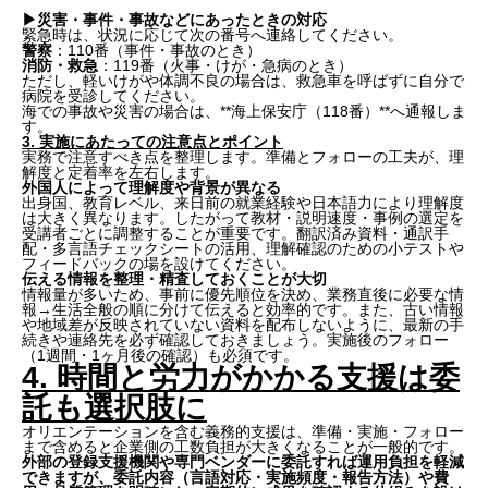
▶︎災害・事件・事故などにあったときの対応
緊急時は、状況に応じて次の番号へ連絡してください。
警察
：110番（事件・事故のとき）
消防・救急
：119番（火事・けが・急病のとき）
ただし、軽いけがや体調不良の場合は、救急車を呼ばずに自分で
病院を受診してください。
海での事故や災害の場合は、**海上保安庁（118番）**へ通報しま
す。
3. 実施にあたっての注意点とポイント
実務で注意すべき点を整理します。準備とフォローの工夫が、理
解度と定着率を左右します。
外国人によって理解度や背景が異なる
出身国、教育レベル、来日前の就業経験や日本語力により理解度
は大きく異なります。したがって教材・説明速度・事例の選定を
受講者ごとに調整することが重要です。翻訳済み資料・通訳手
配・多言語チェックシートの活用、理解確認のための小テストや
フィードバックの場を設けてください。
伝える情報を整理・精査しておくことが大切
情報量が多いため、事前に優先順位を決め、業務直後に必要な情
報→生活全般の順に分けて伝えると効率的です。また、古い情報
や地域差が反映されていない資料を配布しないように、最新の手
続きや連絡先を必ず確認しておきましょう。実施後のフォロー
（1週間・1ヶ月後の確認）も必須です。
4. 時間と労力がかかる支援は委
託も選択肢に
オリエンテーションを含む義務的支援は、準備・実施・フォロー
まで含めると企業側の工数負担が大きくなることが一般的です。
外部の登録支援機関や専門ベンダーに委託すれば運用負担を軽減
できますが、委託内容（言語対応・実施頻度・報告方法）や費