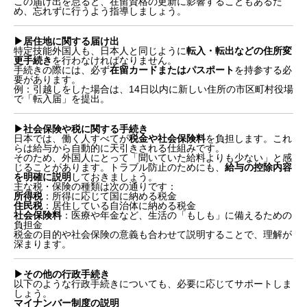
この届け出を怠ると、在留資格の更新に影響することもあるた
基本的には外国人が理解できる母国語で行う
め、忘れずに行うよう指導しましょう。
登録支援機関への委託も可能
2. 生活オリエンテーションで必ず伝えるべき6つの情
▶︎居住地に関する届け出
報カテゴリー
特定技能外国人も、日本人と同じように
転入・転出などの住所変
更手続き
を行わなければなりません。
手続きの際には、必ず
在留カードまたはパスポート
を持参する必
① 法令違反などトラブル対応に関する情報
要があります。
③ 行政や公的手続きに関する情報
例：引越しをした場合は、14日以内に新しい住所の市区町村役場
④ 医療や健康管理に関する情報
で「転入届」を提出。
⑤ 支援体制や相談窓口に関する情報
⑥ 防災・防犯・緊急時の対応に関する情報
▶︎社会保険や税に関する手続き
3. 実施にあたっての注意点とポイント
日本では、働く人すべてが
税金や社会保険料
を負担します。これ
らは給与から自動的に天引きされる仕組みです。
そのため、外国人にとって「聞いていた給料よりも少ない」と感
外国人によって理解度や背景が異なる
じることがあります。トラブル防止のためにも、
給与の控除内容
を明確に説明
しておきましょう。
伝える情報を整理・精査しておくことが大切
主な税・保険の種類は次の通りです：
4. 時間と労力がかかる支援は委託も選択肢に
所得税
：所得に応じて国に納める税金
住民税
：居住している自治体に納める税金
社会保険料
：医療や年金など、生活の「もしも」に備えるための
負担金
税金の目的や社会保険の意義も合わせて説明することで、理解が
深まります。
▶︎その他の行政手続き
以下のような行政手続きについても、必要に応じてサポートしま
しょう。
マイナンバー制度の説明