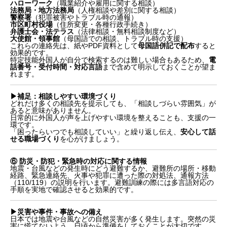
ハローワーク
（職業紹介や雇用に関する相談）
法務局・地方法務局
（人権相談や差別に関する相談）
警察署
（犯罪被害やトラブル時の通報）
市区町村役場
（住所変更・各種行政手続き）
弁護士会・法テラス
（法律相談・無料相談制度など）
大使館・領事館
（母国語での相談、トラブル時の支援）
これらの連絡先は、紙やPDF資料として
母国語併記で配布
すると
効果的です。
特定技能外国人が自分で検索するのは難しい場合もあるため、
電
話番号・受付時間・対応言語
まで含めて明示しておくことが望ま
れます。
▶︎補足：相談しやすい環境づくり
どれだけ多くの相談先を提示しても、「相談しづらい雰囲気」が
あると意味がありません。
日常的に外国人が声を上げやすい環境を整えることも、支援の一
環です。
「困ったらいつでも相談していい」と繰り返し伝え、
安心して話
せる職場づくり
を心がけましょう。
⑥ 防災・防犯・緊急時の対応に関する情報
地震・台風などの発生時にどう避難するか、避難所の場所・移動
経路、緊急連絡先、火事や犯罪に遭った際の対処法、通報方法
（110/119）の説明を行います。避難訓練の際には多言語対応の
手順を実地で確認させると効果的です。
▶︎災害や事件・事故への備え
日本では地震や台風などの自然災害が多く発生します。突然の災
害に慌てないよう、日頃から準備をしておくことが大切です。