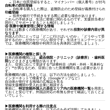
→ 日本に住民登録をすると、マイナンバー（個人番号）が付与さ
自転車の防犯登録
→ 自転車を購入した際は、盗難防止のため登録が義務付けられて
印鑑登録
→ 役所や銀行で手続きをする際に必要な場合があります。
これらの手続きは、生活に密接に関わるものです。支援担当者が
同行してサポートすることも検討しましょう。
④ 医療や健康管理に関する情報
日本には数多くの医療機関があり、それぞれ
役割や診療内容が異
なります
。
外国人の方にとっては「どこに行けばいいのか」「どうやって受
診するのか」が分かりづらい部分です。生活オリエンテーション
では、医療機関の種類や利用方法を具体的に説明しましょう。
▶︎医療機関の種類と探し方
日本の医療機関には、
総合病院・クリニック（診療所）・歯科医
院
などさまざまな種類があります。
また、症状に応じて受診する**診療科目（内科・外科・耳鼻科な
ど）**が異なるため、症状に合った医療機関を選ぶ必要がありま
す。
医療機関の探し方としては、以下の方法を紹介しましょう。
インターネットで検索する（Googleマップなど）
自治体が発行する地域の広報誌を見る
登録支援機関や受入れ企業に相談する
事前に、
特定技能外国人の居住エリア内の医療機関一覧
を用意し
ておくと安心です。外国語対応の有無も併せて確認しておくとよ
いでしょう。
▶︎医療機関を利用する際の注意点
医療機関を受診する際は、以下の点を必ず説明しておきましょ