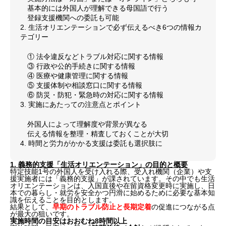
基本的には外国人が理解できる母国語で行う
登録支援機関への委託も可能
2. 生活オリエンテーションで必ず伝えるべき6つの情報カ
テゴリー
① 法令違反などトラブル対応に関する情報
③ 行政や公的手続きに関する情報
④ 医療や健康管理に関する情報
⑤ 支援体制や相談窓口に関する情報
⑥ 防災・防犯・緊急時の対応に関する情報
3. 実施にあたっての注意点とポイント
外国人によって理解度や背景が異なる
伝える情報を整理・精査しておくことが大切
4. 時間と労力がかかる支援は委託も選択肢に
1. 義務的支援「生活オリエンテーション」の目的と概要
特定技能1号の外国人を受け入れる際、受入れ機関（企業）や支
援実施者には「義務的支援」が課されています。その中でも生活
オリエンテーションは、入国直後や在留資格変更時に実施し、日
本での暮らし・就労を安全かつ円滑に始めるために必要な基本知
識を伝えることを目的とします。
結果として、
早期のトラブル防止と長期定着
の促進につながる点
が最大の狙いです。
実施時間の目安はおおむね8時間以上