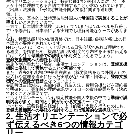
生活オリエンテーションは、特定技能1号の外国人に対して「本
人が十分に理解できる言語で実施することが求められています」
（出典：法務省「1号特定技能外国人支援に関する運用要
領」）。
そのため、基本的には特定技能外国人の
母国語で実施することが
望ましい
とされています。
一方で、日本語能力試験（JLPT）でN1またはN2レベルを取得し
ている場合は、日本語による実施でも理解可能なケースがありま
す。
なお、特定技能1号の在留資格では、日本語能力試験N4以上の日
本語力が要件とされています。
N4レベルとは「ゆっくりと話される日常会話であれば理解でき
る程度」を指すため、複雑な説明や制度的な内容を正確に伝える
には、やはり
母国語での説明が不可欠
といえるでしょう。
登録支援機関への委託も可能
実施体制が整わない場合、生活オリエンテーションは、
登録支援
機関に委託して実施することが可能
です。
また、過去2年以内に中長期在留者（就労資格をもつ外国人）の
受入れや監理を適正に行った実績がない企業・団体は、
登録支援
機関への委託が義務
となっています。
委託時は言語対応、実施内容、報告方法、費用負担などを契約書
で明確化し、実施後の理解確認やフォローの責任範囲を取り決め
ておくことが重要です。
生活オリエンテーションは特定技能外国人支援の中でも
準備や説
明内容が多く、時間と手間がかかる支援
の一つです。
そのため、実務負担を軽減し、より的確な支援を行うためにも、
登録支援機関への委託を検討することは現実的な選択肢
です。
2. 生活オリエンテーションで必
ず伝えるべき6つの情報カテゴ
リー