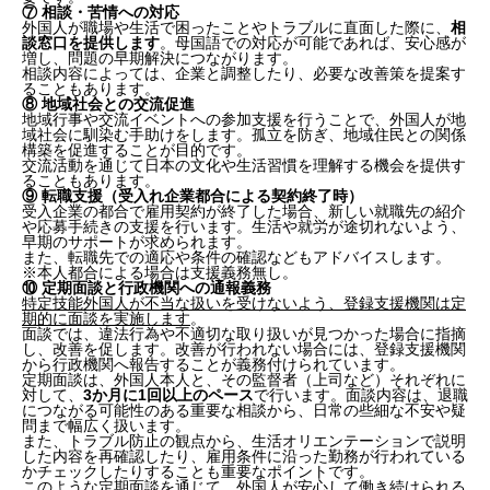
⑦ 相談・苦情への対応
外国人が職場や生活で困ったことやトラブルに直面した際に、
相
談窓口を提供します
。母国語での対応が可能であれば、安心感が
増し、問題の早期解決につながります。
相談内容によっては、企業と調整したり、必要な改善策を提案す
ることもあります。
⑧ 地域社会との交流促進
地域行事や交流イベントへの参加支援を行うことで、外国人が地
域社会に馴染む手助けをします。孤立を防ぎ、地域住民との関係
構築を促進することが目的です。
交流活動を通じて日本の文化や生活習慣を理解する機会を提供す
ることもあります。
⑨ 転職支援（受入れ企業都合による契約終了時）
受入企業の都合で雇用契約が終了した場合、新しい就職先の紹介
や応募手続きの支援を行います。生活や就労が途切れないよう、
早期のサポートが求められます。
また、転職先での適応や条件の確認などもアドバイスします。
※本人都合による場合は支援義務無し。
⑩ 定期面談と行政機関への通報義務
特定技能外国人が不当な扱いを受けないよう、登録支援機関は定
期的に面談を実施します
。
面談では、違法行為や不適切な取り扱いが見つかった場合に指摘
し、改善を促します。改善が行われない場合には、登録支援機関
から行政機関へ報告することが義務付けられています。
定期面談は、外国人本人と、その監督者（上司など）それぞれに
対して、
3か月に1回以上のペース
で行います。面談内容は、退職
につながる可能性のある重要な相談から、日常の些細な不安や疑
問まで幅広く扱います。
また、トラブル防止の観点から、生活オリエンテーションで説明
した内容を再確認したり、雇用条件に沿った勤務が行われている
かチェックしたりすることも重要なポイントです。
このような定期面談を通じて、外国人が安心して働き続けられる