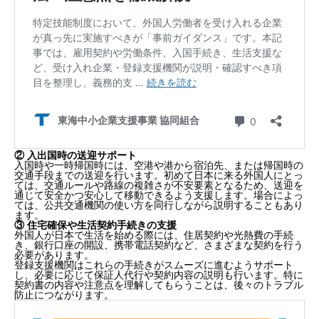
② 入出国時の送迎サポート
入国時や一時帰国時には、空港や港から宿泊先、または帰国時の
交通手段までの送迎を行います。初めて日本に来る外国人にとっ
ては、交通ルールや路線の複雑さが不安要素となるため、送迎を
通じて安全かつ安心して移動できるよう支援します。場合によっ
ては、公共交通機関の使い方を同行しながら説明することもあり
ます。
③ 住宅確保や生活契約手続きの支援
外国人が日本で生活を始める際には、住居契約や光熱費の手続
き、銀行口座の開設、携帯電話契約など、さまざまな契約を行う
必要があります。
登録支援機関はこれらの手続きがスムーズに進むようサポート
し、必要に応じて保証人代行や契約内容の説明も行います。特に
契約書の内容や注意点を理解してもらうことは、後々のトラブル
1. 登録支援機関とは？その制度的な位置づけと目的
防止につながります。