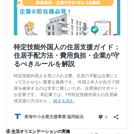
登録支援機関として登録されるための条件
登録支援機関に課せられる義務と責任
2. 特定技能外国人への支援内容について
① 事前ガイダンスの実施
② 入出国時の送迎サポート
③ 住宅確保や生活契約手続きの支援
④ 生活オリエンテーションの実施
⑤ 公的手続き等への同行支援
⑥ 日本語学習機会の提供支援
⑦ 相談・苦情への対応
⑧ 地域社会との交流促進
⑨ 転職支援（受入れ企業都合による契約終了時）
⑩ 定期面談と行政機関への通報義務
最も時間がかかる支援とは？
3. 支援業務は登録支援機関への委託が必要？
すべての支援を委託しなければならないケース
自社対応と委託の選択が可能なケース
自社での支援（内製化）は可能か？
4. 登録支援機関委託のメリットとデメリット
【委託するメリット】
④ 生活オリエンテーションの実施
【委託するデメリット】