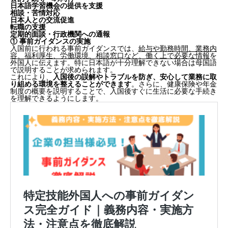
日本語学習機会の提供を支援
相談・苦情対応
日本人との交流促進
転職の支援
定期的面談・行政機関への通報
① 事前ガイダンスの実施
入国前に行われる事前ガイダンスでは、
給与や勤務時間、業務内
容、福利厚生、労働環境、相談窓口など、働く上で必要な情報
を
外国人に伝えます。特に日本語が十分理解できない場合は母国語
で説明することが求められます。
これにより、
入国後の誤解やトラブルを防ぎ、安心して業務に取
り組める環境を整えることができます
。さらに、健康保険や年金
制度の概要を説明することで、入国後すぐに生活に必要な手続き
を理解できるようにします。