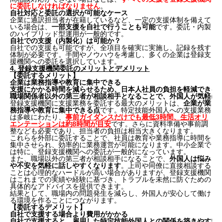
に委託しなければなりません
。
自社対応と委託の選択が可能なケース
企業に通訳担当者が在籍しているなど、一定の支援体制を備えて
いる場合は、
一部支援を自社で行うことも可能
です。委託・内製
のハイブリッド型運用が一般的です。
自社での支援（内製化）は可能か？
自社での支援も可能ですが、全項目を確実に実施し、記録を残す
体制が必要です。手間やノウハウを考慮し、多くの企業は登録支
援機関への委託を選択しています。
4. 登録支援機関委託のメリットとデメリット
【委託するメリット】
企業は業務指導や教育に集中できる
支援にかかる時間を減らせるため、日本人社員の負担を軽減できる
職場関係者以外の第三者が相談相手となることで、外国人が気軽に
登録支援機関に支援業務を委託する最大のメリットは、
企業が業
務指導や教育に集中できる点
です。特定技能外国人への支援業務
は多岐にわたり、
事前ガイダンスだけでも最低3時間、生活オリ
エンテーションは約8時間が目安
です。さらに資料準備や事前調
整なども必要であり、担当者の負担は相当大きくなります。
これらを外部に委託することで、社員は教育や業務指導に時間を
集中させられ、効率的に業務運営が可能になります。中小企業で
は特に、登録支援機関への委託が一般的になっています。
また、職場以外の第三者が相談相手になることで、
外国人は悩み
や不安を気軽に話しやすくなります
。上司や同僚に直接相談する
ことは心理的なハードルが高い場合がありますが、登録支援機関
はこれまでの実績や経験に基づき、トラブルを未然に防ぐための
具体的なアドバイスを提供できます。
結果として、職場内の問題発生を減らし、外国人が安心して働け
る環境を作ることにつながります。
【委託するデメリット】
自社で支援する場合より費用がかかる
自社で支援すると、雇用した特定技能外国人との関係を築きやすい