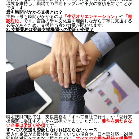
環境を維持し、職場での早期トラブルや不安の蓄積を防ぐことが
できます。
最も時間がかかる支援とは？
実務上最も時間がかかるのは
「生活オリエンテーション」
や
「相
談対応」
です。言語の壁や文化差を理解しながら丁寧に支援する
必要があるため、支援担当者の力量が問われます。
3. 支援業務は登録支援機関への委託が必要？
特定技能制度では、支援業務を「すべて自社で行う」か「登録支
援機関に委託する」かを選択できます。ただし、
要件を満たさな
い企業は委託が必須
です。
すべての支援を委託しなければならないケース
受入れ企業が支援体制を整えていない場合や、日本語対応・24時
間相談対応ができない場合などは、
すべての支援を登録支援機関