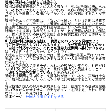
費用の透明性と適正さを確認する
費用は登録支援機関ごとに大きく異なり、相場が明確に決められ
ているわけではありません。そのため、複数の登録支援機関から
見積もりを取得し、費用が妥当かどうかを比較検討することが重
要です。
費用をチェックする際は、「安いから良い」という判断は禁物で
す。
まずはコンプライアンス遵守の姿勢がしっかりしているかを
最優先に確認
し、その上で料金が適正かどうかを見ます。また、
総額だけを提示する機関もありますが、
必ず費用の内訳まで確認
し、提示されている内容で支援計画を確実に履行できる体制かど
うかを見極める
ことが大切です。
6. 支援体制と実績を確認し、費用とのバランスを見極めよう
特定技能外国人を受け入れるうえで、
「なぜ支援が必要なのか」
「自社で対応すべきか、それとも登録支援機関へ委託すべきか」
は、必ず押さえておきたいポイントです。
支援を自社で内製化できるのは、過去2年間に外国人受け入れの
実績があり、さらに支援に必要なコストや人員を確保できる企業
に限られます。
これまで外国人労働者を受け入れた経験がない場合や、社内だけ
での対応に不安がある場合は、登録支援機関へ委託することで
「適切な支援を実施している」
と認められます。
登録支援機関を選ぶ際は、支援体制が整っているか、実績は十分
か、費用は適正かといった点を丁寧に比較検討することが重要で
す。
特定技能外国人の採用を成功させるには、信頼できる登録支援機
関の存在が欠かせません。必要なポイントを踏まえ、自社に最適
なパートナーを見つけましょう。
関連ページ：
外国人採用ガイドを見る