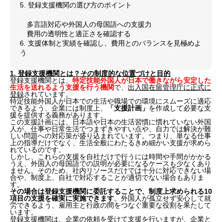
5. 登録支援機関の選び方のポイント
多言語対応や外国人の母国語への支援力
費用の透明性と適正さを確認する
6. 支援体制と実績を確認し、費用とのバランスを見極めよ
う
1. 登録支援機関とは？その制度的な位置づけと目的
登録支援機関とは、
特定技能外国人が日本で働きながら安定した
生活を送れるよう支援を行う機関
で、
出入国在留管理庁に正式に
登録
されています。
特定技能外国人が日本での生活や職場での環境にスムーズに適応
できるよう、企業には制度上、
「支援計画」
を作成して必要な支
援を提供する義務があります。
この支援計画には、日本語や日本の生活習慣に慣れていない外国
人が、仕事や日常生活でつまずきやすい点や、自力では解決が難
しい問題への対応策が盛り込まれています。つまり、単なる仕事
上の指導だけでなく、生活全般にわたるきめ細かい支援が求めら
れているのです。
しかし、これらの支援を自社だけで行うには時間や手間がかかる
うえ、外国人の母国語での説明が必要になるケースも少なくあり
ません。そのため、社内リソースだけでは十分に対応できない場
合や、制度上、自社で対応することが適切でない場合もありま
す。
その場合は登録支援機関に委託することで、制度上求められる10
項目の支援を確実に実施できます
。外国人が孤立せず安心して就
労できるよう、雇用主と行政の間をつなぐ重要な役割を果たして
います。
登録支援機関は、企業の依頼を受けて支援を行いますが、企業と