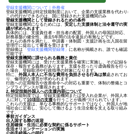
登録支援機関について｜外務省
登録支援機関は特定技能制度において、企業の支援業務を代わりに
この代行ができるのは、国に登録された支援機関のみ
登録支援機関として登録されるための条件
登録支援機関になるためには、
安定した支援体制と法令遵守の実
績が求められます
。
具体的には、支援責任者・担当者の配置、外国人の母国語対応、
財務基盤の健全性、過去5年間の法令違反の有無などです。
これらの条件を満たし、申請書・体制図・支援計画を出入国在留
管理庁に提出して審査を受けます。
登録後は
「登録支援機関登録簿」
に名称が掲載され、誰でも確認
可能です。
登録支援機関に課せられる義務と責任
登録支援機関には、受けた支援業務を確実に実施し、その記録を
保存・報告する義務があります。支援を怠ったり虚偽報告を行っ
た場合、登録取消や行政指導の対象になります。
特に、
外国人本人に不当な費用を負担させる行為は禁止
されてお
り、倫理的な運営が求められます。
行政への定期報告や改善命令への対応も重要で、体制の整備とコ
ンプライアンスが重視されます。
2. 特定技能外国人への支援内容について
特定技能制度では、登録支援機関または受入れ企業が、外国人本
人に対して
10項目の支援
を行うことが義務づけられています。
これらの支援は、単なる事務的なサポートではなく、外国人が地
域社会に定着し、安心して働けるよう生活全般を支える取り組み
です。
事前ガイダンス
出入国する際の送迎
住居確保・生活に必要な契約に係るサポート
生活オリエンテーションの実施
公的手続等への同行