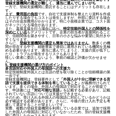
登録支援機関の選定が難しく、適当に選んでしまいがち
一方で、登録支援機関に委託することにはデメリットも存在しま
す。
まず、
費用面の負担
です。自社で支援体制を整えたり資料を作成
したりする場合でもコストは発生しますが、外部に委託する場合
はその分追加費用がかかります。特に小規模企業では、コスト面
がネックになる場合があります。
また、
直接支援を行う場合に比べ、
特定技能外国人との関係性を
深めにくい点
もデメリットです。企業の担当者が直接関わること
で、信頼関係を築きやすく、日常の小さな悩みや要望に気付きや
すくなります。
さらに、
登録支援機関の選定も簡単ではありません
。数多くの機
関が存在する中で、経験豊富で適切に運用されている機関を見極
める必要があります。適当に選んでしまうと、支援の質が低下し
たり、トラブルが発生するリスクもあります。
怪しい業者に委託しないよう、事前の確認と評価が欠かせませ
ん。
5. 登録支援機関の選び方のポイント
多言語対応や外国人の母国語への支援力
特定技能制度外国人とは言語の壁を取り除くことが信頼構築の第
一歩です。
登録支援機関は、登録要件として
「外国人が十分に理解できる言
語で支援を提供できる体制を有していること」
が義務付けられて
います。多くの場合、外国人の母国語で対応することが前提で
す。申請書には
「対応可能な言語」
を記載する必要があり、記載
されていない言語については支援ができません。
そのため、受け入れる外国人の母国語に対応しているかどうかは
必ず確認する必要があります。さらに、今後の受け入れ予定も考
慮して選定することが望ましいです。
実際、複数の登録支援機関を利用している企業では、追加で採用
した外国人の母国語に対応していなかったため、別の登録支援機
関に委託したケースもあります。