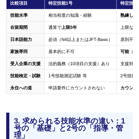
比較項目
特定技能1号
特定技能
技能水準
相当程度の知識・経験
熟練した
在留期間
通算で
上限5年
上限なし
日本語能力
必須（N4以上またはJFT-Basic）
原則不要
家族帯同
基本的に不可
可能
（配
1. 特定技能制度の現在地：対象分野の劇的拡大
受入企業の支援
法的義務（10項目の支援）あり
支援対象
2. 【一目でわかる】特定技能1号と2号の「7つの違
い」比較表
技能検定・試験
1号技能測定試験 等
2号技能
3. 求められる技能水準の違い：1号の「基礎」と2号の
「指導・管理」
永住への道
申請要件にカウントされない
カウント
4. 在留期間と永住権の違い：長期雇用のカギを握る上
限撤廃
5. 家族帯同の違い：優秀な人材を引き留める「最強の
特権」
6. 日本語能力の確認試験：2号における「意外な例
外」
3. 求められる技能水準の違い：1
7. 受入企業の支援義務：事務負担とコストの激減
号の「基礎」と2号の「指導・管
8. まとめ：2号移行を見据えた「先行投資」のススメ
理」