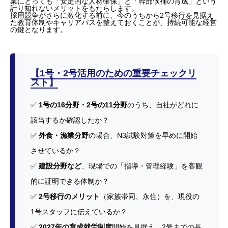
業にとっても「安定的な人材確保」と「幹部候補の育成」という
計り知れないメリットをもたらします。
採用競争がさらに激化する前に、今のうちから2号移行を見据え
た教育体制やキャリアパスを整えておくことが、持続可能な経営
の鍵となります。
【1号・2号活用のための重要チェックリ
スト】
✅
1号の16分野・2号の11分野
のうち、自社がどれに
該当するか確認したか？
✅
外食・漁業分野
の場合、N3試験対策を早めに開始
させているか？
✅
建設分野など
、現場での「指導・管理経験」を客観
的に証明できる体制か？
✅
2号移行のメリット
（家族帯同、永住）を、現役の
1号スタッフに伝えているか？
✅
2027年の育成就労制度
開始を見据え、2号までの長