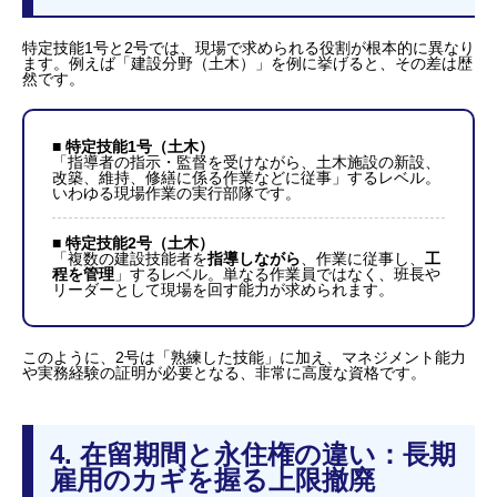
特定技能1号と2号では、現場で求められる役割が根本的に異なり
ます。例えば「建設分野（土木）」を例に挙げると、その差は歴
然です。
■ 特定技能1号（土木）
「指導者の指示・監督を受けながら、土木施設の新設、
改築、維持、修繕に係る作業などに従事」するレベル。
いわゆる現場作業の実行部隊です。
■ 特定技能2号（土木）
「複数の建設技能者を
指導しながら
、作業に従事し、
工
程を管理
」するレベル。単なる作業員ではなく、班長や
リーダーとして現場を回す能力が求められます。
このように、2号は「熟練した技能」に加え、マネジメント能力
や実務経験の証明が必要となる、非常に高度な資格です。
4. 在留期間と永住権の違い：長期
雇用のカギを握る上限撤廃