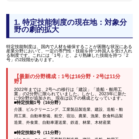
1. 特定技能制度の現在地：対象分
野の劇的拡大
特定技能制度は、国内で人材を確保することが困難な状況にある
産業分野において、一定の専門性・技能を持つ外国人を受け入れ
る制度です。これには「1号」と、より熟練した技能を持つ「2
号」の2段階があります。
【最新の分野構成：1号は16分野・2号は11分
野】
2022年までは、2号への移行は「建設」「造船・舶用工
業」の2分野に限られていました。しかし、2023年に新た
に9分野が追加され、現在は以下の構成となっています。
■特定技能1号（16分野）
介護、ビルクリーニング、工業製品製造業、建設、造船・舶
用工業、自動車整備、航空、宿泊、農業、漁業、飲食料品製
造業、外食業、自動車運送業、鉄道、林業、木材産業
■特定技能2号（11分野）