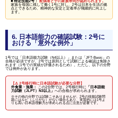
■ 特定技能2号：
配偶者と子の家族帯同が認められます。
家族を母国に残して働く1号に対し、2号は日本を生活の拠
点とできるため、精神的な安定と定着率が飛躍的に向上し
ます。
6. 日本語能力の確認試験：2号に
おける「意外な例外」
1号では「日本語能力試験（N4以上）」または「JFT-Basic」の
合格が必須ですが、2号では原則として試験による確認は免除さ
れます（1号での実績が評価されるため）。ただし、以下の分野
では例外があります。
【⚠️ 2号移行時に日本語試験が必要な分野】
外食業・漁業：
この2分野では、2号移行時に
「日本語能
力試験（JLPT）N3以上」
への合格が求められます。
※その他の分野では試験こそありませんが、2号の技能試験問
題にはルビ（ふりがな）がない場合もあり、実質的には1号よ
りも高い日本語理解力が求められる点に注意が必要です。