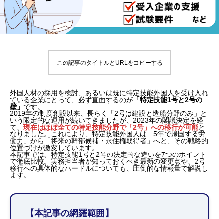
この記事のタイトルとURLをコピーする
外国人材の採用を検討、あるいは既に特定技能外国人を受け入れ
ている企業にとって、必ず直面するのが
「特定技能1号と2号の
壁」
です。
2019年の制度創設以来、長らく「2号は建設と造船分野のみ」と
いう限定的な運用が続いてきましたが、2023年の閣議決定を経
て、
現在はほぼ全ての特定技能分野で「2号」への移行が可能
と
なりました。これにより、特定技能外国人は「5年で帰国する労
働力」から「将来の幹部候補・永住権取得者」へと、その戦略的
位置づけが激変しています。
本記事では、特定技能1号と2号の決定的な違いを7つのポイント
で徹底比較。実務担当者が知っておくべき最新の変更点や、2号
移行への具体的なハードルについても、圧倒的な情報量で解説し
ます。
【本記事の網羅範囲】