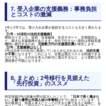
7. 受入企業の支援義務：事務負担
とコストの激減
1号と2号では、受け入れ企業が負担するコストも大きく変わりま
す。
【1号：10項目の法的支援義務】
事前ガイダンス、送迎、住居確保、生活サポート、定期面談な
ど、膨大な支援義務があります。自社で行えない場合は登録支援
機関へ委託するため、
月額数万円の支援委託費
が発生します。
【2号：支援義務はなし】
2号は日本での生活に熟達しているとみなされるため、
法的支援
が不要
になります。これにより、企業は委託コストを削減できる
だけでなく、その分を本人の給与に還元するなど、より柔軟な待
遇改善が可能になります。
8. まとめ：2号移行を見据えた
「先行投資」のススメ
特定技能2号の対象分野が拡大したことで、
「日本で長く働きた
い」と願う優秀な外国人材の争奪戦
はすでに始まっています。2
号の取得は、外国人本人にとっての大きな夢であると同時に、企