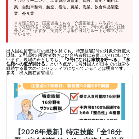
ビルクリーニング、工業製品製造業、建設、造船・舶用工
業、自動車整備、航空、宿泊、農業、漁業、飲食料品製造
業、外食業
※介護分野は、国家資格である「介護福祉士」を取得するこ
とで在留資格「介護」へ移行できるため、2号の対象からは除
外されていますが、実質的には永住可能なルートが確立され
ています。
出入国在留管理庁の統計を見ても、特定技能2号の対象分野拡大
以降、2号試験の受験者数および合格者数は右肩上がりに転じて
います。現場の声としても、
「2号になれば家族を呼べる」「永
住権への道が開ける」
という点が、1号外国人が日本での就労を
継続する最大のインセンティブになっていることは明白です。
参考：出入国在留管理庁