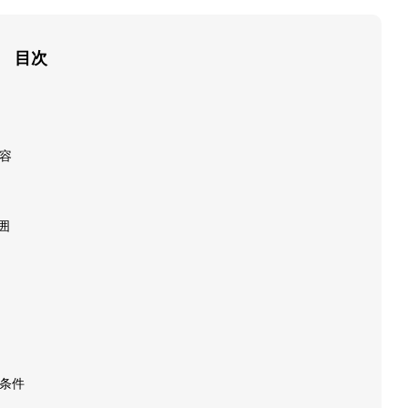
目次
内容
囲
き条件