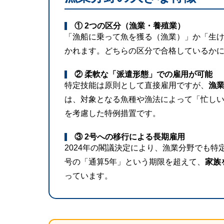
① 2つの区分（漁業・養殖業）
「漁船に乗って魚を獲る（漁業）」か「生
かれます。どちらの区分で合格しているか
② 柔軟な「派遣形態」での雇用が可能
特定技能は原則として直接雇用ですが、
漁
は、対象となる魚種や漁法によって「忙し
を考慮した特例措置です。
③ 2号への移行による長期雇用
2024年の閣議決定により、漁業分野でも特
号の「通算5年」という期限を超えて、
家族
っています。