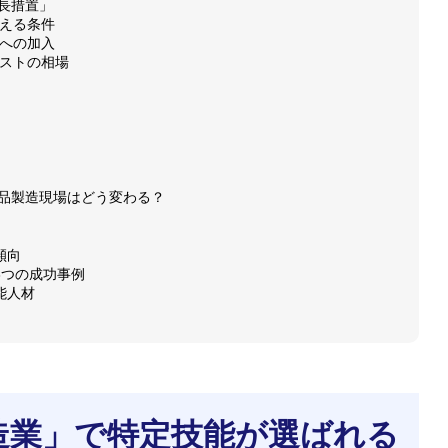
長措置」
替える条件
会への加入
コストの相場
で食品製造現場はどう変わる？
傾向
3つの成功事例
能人材
製造業」で特定技能が選ばれる