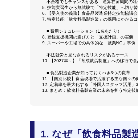
不合格でもチャンスがある「通算在留期間の延
5. 技能実習生から無試験で「特定技能」へ切り
6. 【受入側の義務】食品品製造業特定技能協議
7. 特定技能「飲食料品製造業」の採用にかかる
■ 費用シミュレーション（1名あたり）
8. 登録支援機関の選び方と「支援計画」の実装
9. スーパーや工場での具体的な「就業NG」事例
不法就労と見なされるリスクがあるケース
10. 【2027年～】「育成就労制度」への移行
■ 食品製造企業が知っておくべき3つの変革
11. 【国別比較】食品現場で活躍する主な国々の
12. 定着率を最大化する「外国人スタッフ活用」
13. まとめ：飲食料品製造業の未来を担う特定技
1. なぜ「飲食料品