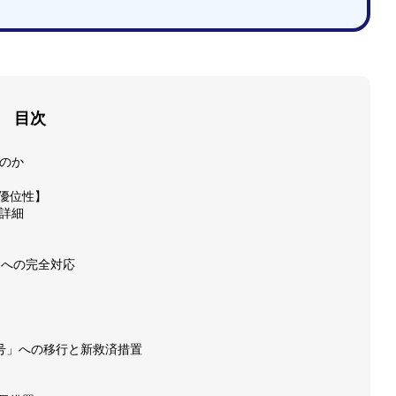
目次
るのか
優位性】
の詳細
」への完全対応
2号」への移行と新救済措置