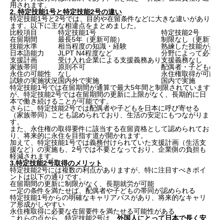
用されます。
2. 特定技能1号と特定技能2号の違い
特定技能1号と2号では、目的や在留条件などに大きな違いがあり
ます。以下に主な相違点をまとめました。
比較項目
特定技能1号
特定技能2号
在留期間
最長5年（更新可能）
制限なし（更新可
技能水準
相当程度の知識・経験
熟練した技能が必
日本語能力
JLPT N4程度など
分野によって必要（
支援計画
受け入れ企業による支援義務あり
支援義務なし
家族帯同
原則不可
配偶者・子どもの
永住の可能性
なし
永住権取得が可能
試験の実施状況
国内外で実施
国内で実施
特定技能1号では在留期間が通算で最大5年間と制限されています
が、特定技能2号では在留期間の更新に上限がなく、長期的に日
本で働き続けることが可能です。
さらに、特定技能2号では配偶者や子どもを日本に呼び寄せる
（家族帯同）ことも認められており、生活の安定にもつながりま
す。
また、永住権の取得要件に該当する在留資格として認められてお
り、将来的に永住を目指す道が開かれます。
加えて、特定技能1号では義務付けられていた支援計画（生活支
援など）の実施も、2号では不要となっており、企業側の負担も
軽減されます。
3.特定技能2号取得のメリット
特定技能2号には複数の利点がありますが、特に注目すべきポイ
ントは以下の通りです。
在留期間の更新に制限がなく、長期就労が可能
一定の条件を満たせば、配偶者や子どもの帯同が認められる
特定技能1号からの明確なキャリアパスがあり、将来的なキャリ
ア形成がしやすい
永住権取得に必要な在留要件を満たせる可能性がある
これらの点から、特定技能2号は、
外国人にとって日本で長く安