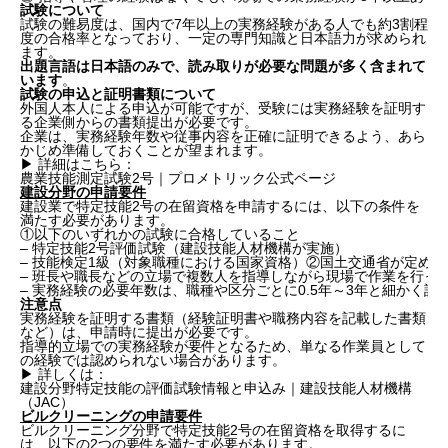
4. 実務経験証明書の交付依頼には柔軟に対応を
試験について
7. まとめ
試験の難易度は、国内で7年以上の実務経験がある人でも約3割程
度の合格率となっており、一定の専門知識と日本語力が求められ
ます。
出題言語は日本語のみで、読み取りが必要な問題が多く含まれて
います
。
試験の申込と証明書類について
外国人本人による申込が可能ですが、受験には実務経験を証明す
る企業側からの書類提出が必要です。
企業は、実務経験年数や従事内容を正確に証明できるよう、あら
かじめ準備しておくことが望まれます。
▶ 詳細はこちら：
農業技能測定試験2号｜プロメトリック公式ページ
建設分野の申請要件
建設業で特定技能2号の在留資格を申請するには、以下の条件を
満たす必要があります。
①以下のいずれかの試験に合格していること
– 特定技能2号評価試験（建設技能人材機構が実施）
– 技能検定1級（対象職種における国家資格）②国土交通省が定め
– 班長や職長などの立場で複数人を指導しながら現場で作業を行っ
– 実務経験の必要年数は、職種や区分ごとに0.5年～3年と細かく
注意点
実務経験を証明する書類（経験証明書や職務内容を記載した書類
など）は、申請時に提出が必要です。
指導的立場での実務経験が要件となるため、単なる作業員として
の経験では認められない場合があります。
▶ 詳しくは：
建設分野特定技能の評価試験情報と申込み｜建設技能人材機構
（JAC）
ビルクリーニングの申請要件
ビルクリーニング分野で特定技能2号の在留資格を取得するに
は、以下の2つの要件を満たす必要があります。