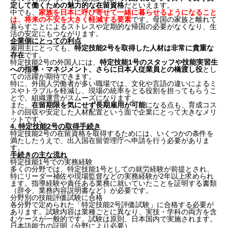
定して働くための魅力的な在留資格
だといえます。
中でも、
家族を日本に呼び寄せて一緒に暮らせるようになること
は、将来の不安を大きく軽減する要素
です。母国の家族と離れて
暮らすことによるストレスや定期的な帰国の必要がなくなり、生
活の安定にもつながります。
企業側にとっての利点
雇用主にとっても、
特定技能2号を取得した人材は非常に貴重な
存在
です。
特定技能2号の外国人には、
特定技能1号のスタッフや技能実習生
への指導・マネジメント、さらに日本人従業員との橋渡し役
とし
ての活躍が期待できます。
特に、外国人労働者が多い職場では、文化や言語の違いによるミ
スやトラブルを軽減し、現場の統率をとる役割を担ってもらうこ
とで、組織運営がスムーズになります。
また、
在留期限を気にせず長期雇用が可能
になる点も、育成コス
トの回収や安定した人材配置という面で企業にとって大きなメリ
ットです。
4. 特定技能2号の取得手続き
特定技能2号の在留資格を取得するためには、いくつかの条件を
満たしたうえで、出入国在留管理庁へ申請を行う必要がありま
す。
手続きの主な流れ
特定技能1号での実務経験
多くの分野では、特定技能1号としての就労経験が前提とされ、
特にリーダー補佐や現場監督などの実務経験が2年以上求められ
ます。指導経験や責任ある業務に就いていたことを証明する書類
（辞令、業務内容説明書など）が必要です。
分野別の技能評価試験に合格
各分野で定められた「特定技能2号評価試験」に合格する必要が
あります。試験内容は業種ごとに異なり、実技・学科の両方を含
むケースが一般的です。試験は原則、日本国内で実施されます。
日本語能力の証明（分野により必要）