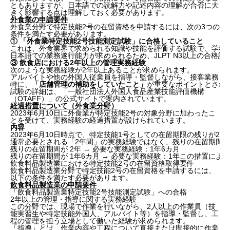
ともありますが、日本語での読解力や記述内容の理解が合否に大
きく影響する点は理解しておく必要があります。
外食業の申請要件
外食業分野で特定技能2号の在留資格を申請するには、次の3つの
条件を満たす必要があります。
① 「外食業特定技能2号技能測定試験」に合格していること
これは、外食業界で求められる知識や技能を評価する試験で、学科
日本語での業務遂行能力が求められるため、JLPT N3以上の合
③ 飲食店における2年以上の管理実務経験
次のような実務経験が2年以上あることが求められます。
アルバイトや他の外国人従業員を指導・監督しながら、接客業務も
特に、
「店舗管理の補助をしていたこと」
が重要なポイントとされ
試験の詳細は、
「一般社団法人外国人食品産業技能評価機構
（OTAFF）」
の公式サイトで案内されています。
経過措置について（外食業分野）
2023年6月10日に外食業が特定技能2号の対象分野に加わったこ
とを受けて、実務経験の経過措置が設けられています。
内容
2023年6月10日時点で、特定技能1号としての在留期限の残りが2
通常必要とされる「2年間」の実務経験ではなく、残りの在留期間
残りの在留期間が 2年 → 必要な実務経験：1年6カ月
残りの在留期間が 1年6カ月 → 必要な実務経験：1年この措置
飲食料品製造業における特定技能2号の在留資格取得要件
飲食料品製造業分野で特定技能2号の在留資格を申請するには、
以下の条件を満たす必要があります。
飲食料品製造業の申請要件
「飲食料品製造業特定技能2号技能測定試験」への合格
2年以上の管理・指導に関する実務経験
この分野では、現場で作業を行いながら、2人以上の作業員（技
能実習生や特定技能外国人、アルバイト等）を指導・監督し、工
程の管理を担う立場として働いた経験が求められます。
「指導」とは、作業内容や工程について直接または間接的に作業