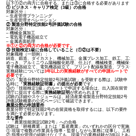
以下①②の両方に合格する、または③に合格する必要があります：
① ビジネス・キャリア検定（3級）の合格
主な申請要件
対象区分：
日本語能力について
– 生産管理プランニング
– 生産管理オペレーション
外食業の申請要件
② 製造分野特定技能2号評価試験の合格
飲食料品製造業の申請要件
対象区分：
– 機械金属加工
試験に関する注意点
– 電気電子機器組立て
工業製品製造業（素形材・産業機械・電気電子情報
– 金属表面処理
関連製造業）の申請要件
※①と②の両方の合格が必要です。
③ 技能検定1級に合格していること（①②は不要）
農業分野の申請要件
対象職種（一部例）：
建設分野の申請要件
鋳造、鍛造、ダイカスト、機械加工、金属プレス加工、鉄工、工場
ビルクリーニングの申請要件
めっき、アルミニウム陽極酸化処理、仕上げ、機械検査、機械保全
電子機器組立て、電気機器組立て、プリント配線板製造、プラスチ
造船・舶用工業分野の申請要件
実務経験については
3年以上の実務経験がすべての申請ルートで
自動車整備分野の申請要件
必要
です。
航空分野の申請要件
②の「製造分野特定技能2号評価試験」を受験する際は、試験申
込時に
「実務経験証明書」の提出が必要
です。
宿泊分野の取得要件
③の「技能検定1級」のルートで申請する場合は、出入国在留管
漁業分野の申請要件
理庁に提出する際に
実務経験証明
が求められます。
特定技能2号の取得にかかる費用
試験の詳細やスケジュールは、
経済産業省製造分野特定技能2号
評価試験概要の公式ページ
にて確認できます。
6. 特定技能2号の注意点
農業分野の申請要件
農業分野で特定技能2号の在留資格を取得するには、以下の要件
を満たす必要があります。
1. 試験の申し込みは企業主体で進める場合が多い
主な要件
2. 実務経験は原則2年以上、在留期限にも注意が必
・「農業技能測定試験2号」への合格
要
試験は「耕種農業」または「畜産農業」のいずれかの区分で実施さ
① 現場で複数の作業員を指導・監督しながら業務に従事し、工程を
3. 前職企業との関係性も合否を左右する
② 指導や管理の経験はなくても、現場での業務経験が3年以上ある