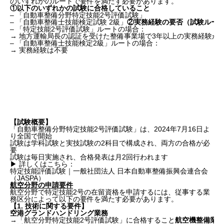
のいずれかのルートで要件を満たす必要があります。
①以下のいずれかの試験に合格していること
– 「自動車整備分野特定技能2号評価試験」
– 「自動車整備士技能検定試験 2級」
②実務経験の要否（試験ルー
– 「特定技能2号評価試験」ルートの場合：
→ 地方運輸局長の認証を受けた整備事業場で3年以上の実務経験が
– 「自動車整備士技能検定2級」ルートの場合：
→ 実務経験は不要
【試験概要】
「自動車整備分野特定技能2号評価試験」は、2024年7月16日よ
り全国で開始
試験は学科試験と実技試験の2科目で構成され、両方の合格が必
要
試験は毎日実施され、合格発表は月2回行われます
▶ 詳しくはこちら：
特定技能評価試験｜一般社団法人 日本自動車整備振興会連合会
（JASPA）
航空分野の申請要件
航空分野で特定技能2号の在留資格を申請するには、従事する業
務区分によって以下の要件を満たす必要があります。
【1. 技術に関する要件】
空港グランドハンドリング業務
→「航空分野特定技能2号評価試験」に合格すること
航空機整備業務