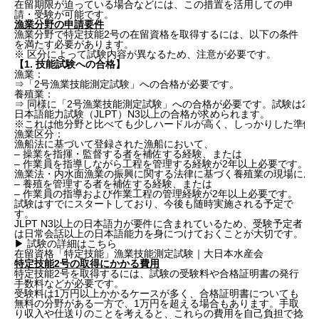
在留期限が迫っている場合などには、この措置を活用しての申
請・受験が可能です。
漁業分野の申請要件
漁業分野で特定技能2号の在留資格を取得するには、以下の条件
を満たす必要があります。
※ 区分によって試験内容が異なるため、注意が必要です。
【1. 技能試験への合格】
漁業：
⇒「2号漁業技能測定試験」への合格が必要です。
養殖業：
⇒ 同様に「2号漁業技能測定試験」への合格が必要です。試験は20
日本語能力試験（JLPT）N3以上の合格が求められます。
※これは他分野と比べても少しハードルが高く、しっかりした準備
漁業区分：
漁船法に基づいて登録された漁船において、
– 操業を指揮・監督する者を補佐する経験、または
– 作業員を指導しながら工程を管理する経験が2年以上必要です。
漁業法・内水面漁業の振興に関する法律に基づく養殖業の現場にお
– 養殖を管理する者を補佐する経験、または
– 作業員の指導および作業工程の管理経験が2年以上必要です。
試験はすでにスタートしており、今後も随時実施される予定で
す。
JLPT N3以上の日本語力が要件に含まれているため、受験予定者
は日常会話以上の日本語能力を身につけておくことが大切です。
▶ 試験の詳細はこちら
在留資格「特定技能」漁業技能測定試験｜大日本水産会
特定技能2号の取得にかかる費用
特定技能2号を取得するには、試験の受験料や合格証明書の発行
手数料などが必要です。
受験料は1万円以上かかるケースが多く、合格証明書についても
無料の分野がある一方で、1万円を超える場合もあります。手取
り収入や仕送りのことを考えると、これらの費用を自己負担で捻