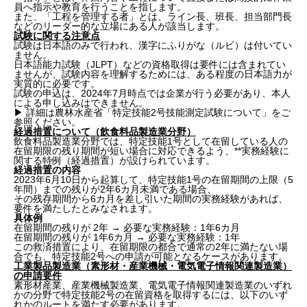
員へ指示や教育を行うことを指します。
また、「工程を管理する者」とは、ライン長、班長、担当部門長
などのリーダー的な立場にある人が該当します。
試験に関する注意点
試験は日本語のみで行われ、漢字にふりがな（ルビ）は付いてい
ません。
日本語能力試験（JLPT）などの資格取得は要件には含まれてい
ませんが、試験内容を理解するためには、ある程度の日本語力が
実質的に必要です。
試験の申込は、2024年7月時点では企業が行う必要があり、本人
による申し込みはできません。
▶ 詳細は農林水産省
「特定技能2号技能測定試験について」
をご
参照ください。
経過措置について（飲食料品製造業分野）
飲食料品製造業分野では、特定技能1号として在留している人の
在留期限の残り期間が短い場合に対応できるよう、**実務経験に
1. 特定技能2号とは
関する特例（経過措置）が設けられています。
経過措置の内容
2023年6月10日から起算して、特定技能1号の在留期間の上限（5
対象の11分野（2024年時点）
年間）までの残りが2年6カ月未満である場合、
2. 特定技能1号と特定技能2号の違い
その残存期間から6カ月を差し引いた期間の実務経験があれば、
要件を満たしたとみなされます。
3.特定技能2号取得のメリット
具体例
在留期間の残りが 2年 → 必要な実務経験：1年6カ月
企業側にとっての利点
在留期間の残りが 1年6カ月 → 必要な実務経験：1年
この救済措置により、在留期限の都合で通常の2年に満たない場
4. 特定技能2号の取得手続き
合でも、特定技能2号への申請が可能となるケースがあります。
工業製品製造業（素形材・産業機械・電気電子情報関連製造業）
の申請要件
手続きの主な流れ
素形材産業、産業機械製造業、電気電子情報関連製造業のいずれ
5. 業種別・試験や実務経験の要件（外食業や自動車整
かの分野で特定技能2号の在留資格を取得するには、以下のいず
備など）
れかのルートを満たす必要があります。