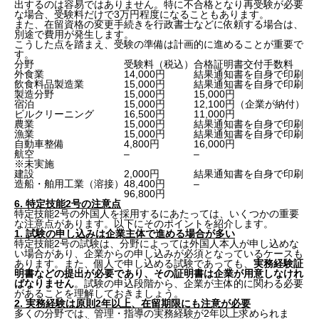
出するのは容易ではありません。特に不合格となり再受験が必要
な場合、受験料だけで3万円程度になることもあります。
また、在留資格の変更手続きを行政書士などに依頼する場合は、
別途で費用が発生します。
こうした点を踏まえ、受験の準備は計画的に進めることが重要で
す。
分野
受験料（税込）
合格証明書交付手数料
外食業
14,000円
結果通知書を自身で印刷
飲食料品製造業
15,000円
結果通知書を自身で印刷
製造分野
15,000円
15,000円
宿泊
15,000円
12,100円（企業が納付）
ビルクリーニング
16,500円
11,000円
農業
15,000円
結果通知書を自身で印刷
漁業
15,000円
結果通知書を自身で印刷
自動車整備
4,800円
16,000円
航空
–
–
※未実施
建設
2,000円
結果通知書を自身で印刷
造船・舶用工業（溶接）
48,400円
–
96,800円
6. 特定技能2号の注意点
特定技能2号の外国人を採用するにあたっては、いくつかの重要
な注意点があります。以下にそのポイントを紹介します。
1. 試験の申し込みは企業主体で進める場合が多い
特定技能2号の試験は、分野によっては外国人本人が申し込めな
い場合があり、企業からの申し込みが必須となっているケースも
あります。また、個人で申し込める試験であっても、
実務経験証
明書などの提出が必要であり、その証明書は企業が用意しなけれ
ばなりません
。試験の申込段階から、企業が主体的に関わる必要
があることを理解しておきましょう。
2. 実務経験は原則2年以上、在留期限にも注意が必要
多くの分野では、管理・指導の実務経験が2年以上求められま