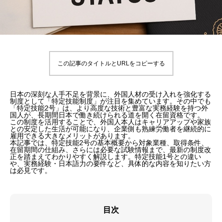
この記事のタイトルとURLをコピーする
日本の深刻な人手不足を背景に、外国人材の受け入れを強化する
制度として「特定技能制度」が注目を集めています。その中でも
「特定技能2号」は、より高度な技術と豊富な実務経験を持つ外
国人が、長期間日本で働き続けられる道を開く在留資格です。
この制度を活用することで、外国人本人はキャリアアップや家族
との安定した生活が可能になり、企業側も熟練労働者を継続的に
雇用できる大きなメリットがあります。
本記事では、特定技能2号の基本概要から対象業種、取得条件、
在留期間の仕組み、さらには必要な試験情報まで、最新の制度改
正を踏まえてわかりやすく解説します。特定技能1号との違い
や、実務経験・日本語力の要件など、具体的な内容を知りたい方
は必見です。
目次