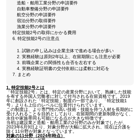
造船・舶用工業分野の申請要件
自動車整備分野の申請要件
航空分野の申請要件
宿泊分野の取得要件
漁業分野の申請要件
特定技能2号の取得にかかる費用
6. 特定技能2号の注意点
1. 試験の申し込みは企業主体で進める場合が多い
2. 実務経験は原則2年以上、在留期限にも注意が必要
3. 前職企業との関係性も合否を左右する
4. 実務経験証明書の交付依頼には柔軟に対応を
7. まとめ
1. 特定技能2号とは
「特定技能2号」とは、特定の産業分野において、熟練した技能
を有する外国人労働者に対して付与される在留資格です。2019
年に創設された「特定技能」制度の一部であり、「特定技能1
号」よりも上位のレベルに位置付けられています。
この制度は、より専門性の高い技術・技能を持つ人材を長期的に
受け入れることを目的としており、在留期間の更新制限がなく、
永住や家族帯同も可能になる点が大きな特徴です。
当初は建設業と造船・舶用工業の2分野のみが対象でしたが、
2023年6月9日より、対象分野が大幅に拡大され、現在は介護を
除く11分野が対象となっています。
対象の11分野（2024年時点）
ビルクリーニング業