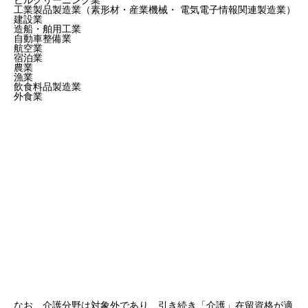
工業製品製造業（素形材・産業機械・ 電気電子情報関連製造業）
建設業
造船・舶用工業
自動車整備業
航空業
宿泊業
農業
漁業
飲食料品製造業
外食業
なお、介護分野は対象外であり、引き続き「介護」在留資格が適