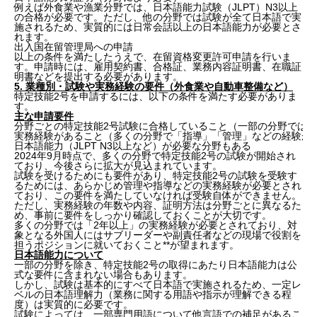
例えば外食業や漁業分野では、日本語能力試験（JLPT）N3以上
の合格が必要です。ただし、他の分野では試験が全て日本語で実
施されるため、実質的には日常会話以上の日本語能力が必要とさ
れます。
出入国在留管理局への申請
以上の条件を満たしたうえで、在留資格変更許可申請を行いま
す。申請時には、雇用契約書、合格証、業務内容証明書、在職証
明書などを提出する必要があります。
5. 業種別・試験や実務経験の要件（外食業や自動車整備など）
特定技能2号を申請するには、以下の条件を満たす必要がありま
す。
主な申請要件
分野ごとの特定技能2号試験に合格していること（一部の分野では
実務経験があること（多くの分野で「指導」「管理」などの経験が
日本語能力（JLPT N3以上など）が必要な分野もある
2024年9月時点で、多くの分野で特定技能2号の試験が開始され
ており、今後さらに拡大が見込まれています。
試験を受けるためにも要件があり、特定技能2号の試験を受験す
るためには、あらかじめ管理や指導などの実務経験が必要とされ
ており、この要件を満たしていなければ受験自体ができません。
ただし、実務経験の年数や内容、証明方法は分野ごとに異なるた
め、事前に要件をしっかり確認しておくことが大切です。
多くの分野では「2年以上」の実務経験が必要とされており、対
象となる外国人にはサブリーダーや副責任者などの現場で役割を
担うポジションに就いておくこと**が望まれます。
日本語能力について
一部の分野を除き、特定技能2号の取得にあたり日本語能力は公
式な要件に含まれない場合もあります。
しかし、試験は基本的にすべて日本語で実施されるため、一定レ
ベルの日本語理解力（業務に関する用語や指示が理解できる程
度）は実質的に必要です。
試験によっては、一部専門用語について他言語での補足があるこ