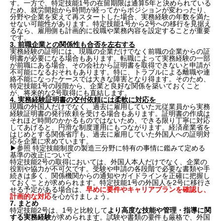
す。一方で、特定技能1号の在留期限は通算5年と決められている
ため、就労開始から時間が経ってからポジションが変わったり、
分野や企業を変えて再スタートした場合、実務経験の年数を満た
せない可能性があります。特定技能1号から2号への移行を見据え
るなら、雇用側も計画的に役職や業務内容を設定することが重要
です。
3. 前職企業との関係性も合否を左右する
実務経験の証明には、現職の企業だけでなく前職の企業からの証
明書が必要になる場合もあります。転職によって実務経験の一部
が前職にある場合、その会社から証明書を取得できないと申請が
不可能になるおそれもあります。特に、トラブルによる離職や連
絡不能になったケースでは大きな障害となり得ます。そのため、
特定技能1号の段階から、企業と良好な関係を築いておくこと
が、将来的な2号取得にも直結します。
4. 実務経験証明書の交付依頼には柔軟に対応を
現職の外国人だけでなく、過去に雇用していた元従業員から実務
経験証明書の発行依頼を受ける場合もあります。証明書の作成は
それほど時間のかかるものではないため、できる限り丁寧に対応
してあげると、円滑な制度運用にもつながります。経済産業省を
はじめとする関係省庁も、過去に雇用していた外国人への証明対
応を企業に求めています。
▶︎参照
特定技能制度の製造三分野に特有の事情に鑑みて定める
基準の改正について
特定技能2号の取得においては、外国人本人だけでなく、企業の
役割や協力が不可欠です。受験や申請の各段階で必要な書類や手
続きは多く、関係機関からの通知やガイドラインを正確に把握し
ておくことが求められます。特定技能1号の外国人を2号に移行さ
せる予定がある場合は、
早めに要件やキャリアプランを確認し、
計画的な対応
を心がけましょう。
7. まとめ
特定技能2号は、1号と比較して
より高度な技能や管理・指導に関
する実務経験
が求められます。試験や書類の要件も厳格で、外国