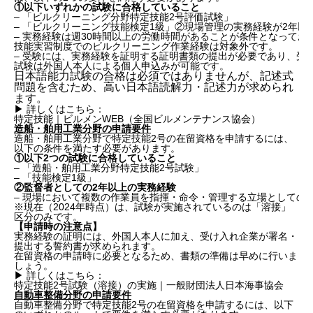
①以下いずれかの試験に合格していること
– 「ビルクリーニング分野特定技能2号評価試験」
– 「ビルクリーニング技能検定1級」②現場管理の実務経験が2年以
– 実務経験は週30時間以上の労働時間があることが条件となってお
技能実習制度でのビルクリーニング作業経験は対象外です。
– 受験には、実務経験を証明する証明書類の提出が必要であり、受
試験は外国人本人による個人申込みが可能です。
日本語能力試験の合格は必須ではありませんが、記述式
問題を含むため、高い日本語読解力・記述力が求められ
ます。
▶ 詳しくはこちら：
特定技能｜ビルメンWEB（全国ビルメンテナンス協会）
造船・舶用工業分野の申請要件
造船・舶用工業分野で特定技能2号の在留資格を申請するには、
以下の条件を満たす必要があります。
①以下2つの試験に合格していること
– 「造船・舶用工業分野特定技能2号試験」
– 「技能検定1級」
②監督者としての2年以上の実務経験
– 現場において複数の作業員を指揮・命令・管理する立場としての
※現在（2024年時点）は、試験が実施されているのは「溶接」
区分のみです。
【申請時の注意点】
実務経験の証明には、外国人本人に加え、受け入れ企業が署名・
提出する誓約書が求められます。
在留資格の申請時に必要となるため、書類の準備は早めに行いま
しょう。
▶ 詳しくはこちら：
特定技能2号試験（溶接）の実施｜一般財団法人日本海事協会
自動車整備分野の申請要件
自動車整備分野で特定技能2号の在留資格を申請するには、以下