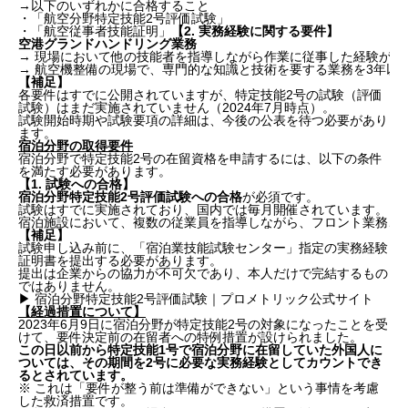
→以下のいずれかに合格すること
・「航空分野特定技能2号評価試験」
・「航空従事者技能証明」
【2. 実務経験に関する要件】
空港グランドハンドリング業務
→ 現場において他の技能者を指導しながら作業に従事した経験が必
→ 航空機整備の現場で、専門的な知識と技術を要する業務を3年以
【補足】
各要件はすでに公開されていますが、特定技能2号の試験（評価
試験）はまだ実施されていません（2024年7月時点）。
試験開始時期や試験要項の詳細は、今後の公表を待つ必要があり
ます。
宿泊分野の取得要件
宿泊分野で特定技能2号の在留資格を申請するには、以下の条件
を満たす必要があります。
【1. 試験への合格】
宿泊分野特定技能2号評価試験への合格
が必須です。
試験はすでに実施されており、国内では毎月開催されています。ま
宿泊施設において、複数の従業員を指導しながら、フロント業務、
【補足】
試験申し込み前に、「宿泊業技能試験センター」指定の実務経験
証明書を提出する必要があります。
提出は企業からの協力が不可欠であり、本人だけで完結するもの
ではありません。
▶
宿泊分野特定技能2号評価試験｜プロメトリック公式サイト
【経過措置について】
2023年6月9日に宿泊分野が特定技能2号の対象になったことを受
けて、要件決定前の在留者への特例措置が設けられました。
この日以前から特定技能1号で宿泊分野に在留していた外国人に
ついては、その期間を2号に必要な実務経験としてカウントでき
るとされています。
※ これは「要件が整う前は準備ができない」という事情を考慮
した救済措置です。