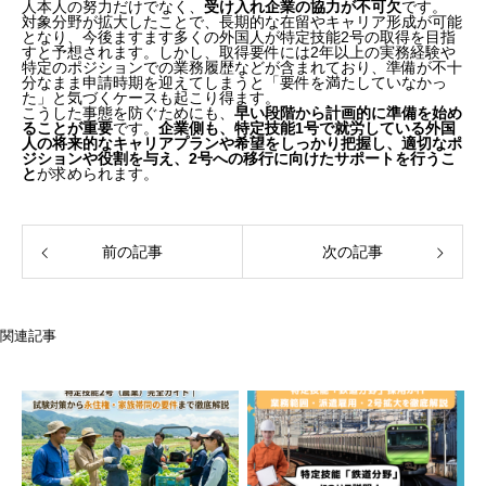
人本人の努力だけでなく、
受け入れ企業の協力が不可欠
です。
対象分野が拡大したことで、長期的な在留やキャリア形成が可能
となり、今後ますます多くの外国人が特定技能2号の取得を目指
すと予想されます。しかし、取得要件には2年以上の実務経験や
特定のポジションでの業務履歴などが含まれており、準備が不十
分なまま申請時期を迎えてしまうと「要件を満たしていなかっ
た」と気づくケースも起こり得ます。
こうした事態を防ぐためにも、
早い段階から計画的に準備を始め
ることが重要
です。
企業側も、特定技能1号で就労している外国
人の将来的なキャリアプランや希望をしっかり把握し、適切なポ
ジションや役割を与え、2号への移行に向けたサポートを行うこ
と
が求められます。
前の記事
次の記事
関連記事