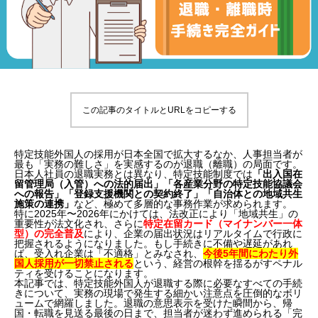
この記事のタイトルとURLをコピーする
特定技能外国人の採用が日本全国で拡大するなか、人事担当者が
最も「実務の難しさ」を実感するのが退職（離職）の局面です。
日本人社員の退職実務とは異なり、特定技能制度では
「出入国在
留管理局（入管）への法的届出」「各産業分野の特定技能協議会
への報告」「登録支援機関との契約終了」「自治体との地域共生
施策の連携」
など、極めて多層的な事務作業が求められます。
特に2025年〜2026年にかけては、法改正により「地域共生」の
重要性が法文化され、さらに
特定在留カード（マイナンバー一体
型）の完全普及
により、企業の届出状況はリアルタイムで行政に
把握されるようになりました。もし手続きに不備や遅延があれ
ば、受入れ企業は「不適格」とみなされ、
今後5年間にわたり外
国人採用が一切禁止される
という、経営の根幹を揺るがすペナル
ティを受けることになります。
本記事では、特定技能外国人が退職する際に必要なすべての手続
きについて、実務の現場で発生する細かい注意点を圧倒的なボリ
ュームで網羅しました。退職の意思表示を受けた瞬間から、帰
国・転職を見送る最後の日まで、担当者が迷わず進められる「完