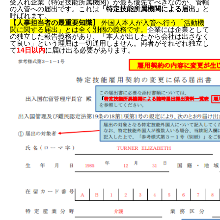
受入れ企業（特定技能所属機関）が最も優先すべきなのが、管轄
の入管への届出です。これは
「特定技能所属機関による届出」
と
呼ばれます。
【人事担当者の最重要知識】
外国人本人が入管へ行う「活動機
関に関する届出」とは全く別個の義務です。
企業には企業として
の独立した報告義務があり、「本人が出したから会社は出さなく
て良い」という理屈は一切通用しません。両者がそれぞれ独立し
て
14日以内
に届け出る必要があります。