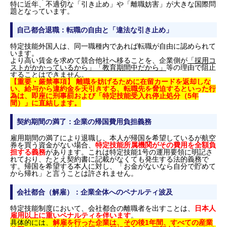
特に近年、不適切な「引き止め」や「離職妨害」が大きな国際問
題となっています。
自己都合退職：転職の自由と「違法な引き止め」
特定技能外国人は、同一職種内であれば転職が自由に認められて
います。
より高い賃金を求めて競合他社へ移ることを、企業側が
「採用コ
ストがかかっているから」「教育期間中だから」
等の理由で阻止
することはできません。
【重要・厳禁事項】 離職を妨げるために在留カードを返却しな
い、給与から違約金を天引きする、転職先を脅迫するといった行
為は、即座に刑事罰および「特定技能受入れ停止処分（5年
間）」に直結します。
契約期間の満了：企業の帰国費用負担義務
雇用期間の満了により退職し、本人が帰国を希望しているが航空
券を買う資金がない場合、
特定技能所属機関がその費用を全額負
担する義務
があります。これは特定技能1号の運用要領に明記さ
れており、たとえ契約書に記載がなくても発生する法的義務で
す。帰国を希望する本人に対し、「お金がないなら自分で貯めて
から帰れ」と言うことは許されません。
会社都合（解雇）：企業全体へのペナルティ波及
特定技能制度において、会社都合の離職者を出すことは、
日本人
雇用以上に重いペナルティを伴います
。
具体的には、
解雇を行った企業は、その後1年間、すべての産業