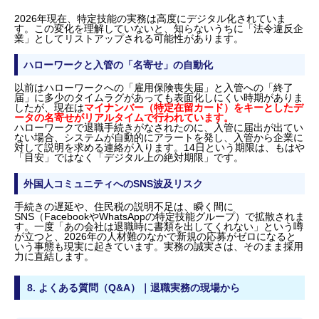
2026年現在、特定技能の実務は高度にデジタル化されていま
す。この変化を理解していないと、知らないうちに「法令違反企
業」としてリストアップされる可能性があります。
ハローワークと入管の「名寄せ」の自動化
以前はハローワークへの「雇用保険喪失届」と入管への「終了
届」に多少のタイムラグがあっても表面化しにくい時期がありま
したが、現在は
マイナンバー（特定在留カード）をキーとしたデ
ータの名寄せがリアルタイムで行われています。
ハローワークで退職手続きがなされたのに、入管に届出が出てい
ない場合、システムが自動的にアラートを発し、入管から企業に
対して説明を求める連絡が入ります。14日という期限は、もはや
「目安」ではなく「デジタル上の絶対期限」です。
外国人コミュニティへのSNS波及リスク
手続きの遅延や、住民税の説明不足は、瞬く間に
SNS（FacebookやWhatsAppの特定技能グループ）で拡散されま
す。一度「あの会社は退職時に書類を出してくれない」という噂
が立つと、2026年の人材難のなかで新規の応募がゼロになると
いう事態も現実に起きています。実務の誠実さは、そのまま採用
力に直結します。
8. よくある質問（Q&A）｜退職実務の現場から