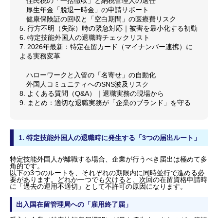
住民税の「一括徴収」と納税管理人の選任
厚生年金「脱退一時金」の申請サポート
健康保険証の回収と「空白期間」の医療費リスク
5. 行方不明（失踪）時の緊急対応｜被害を最小化する初動
6. 特定技能外国人の退職時チェックリスト
7. 2026年最新：特定在留カード（マイナンバー連携）に
よる実務変革
ハローワークと入管の「名寄せ」の自動化
外国人コミュニティへのSNS波及リスク
8. よくある質問（Q&A）｜退職実務の現場から
9. まとめ：適切な退職実務が「企業のブランド」を守る
1. 特定技能外国人の退職時に発生する「3つの届出ルート」
特定技能外国人が離職する場合、企業が行うべき届出は極めて多
角的です。
以下の3つのルートを、それぞれの期限内に同時並行で進める必
要があります。どれか一つでも欠けると、次回の在留資格申請時
に「過去の運用不適切」として不許可の原因になります。
出入国在留管理局への「雇用終了届」