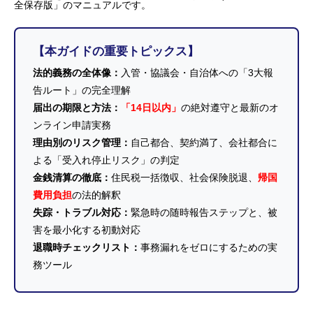
全保存版」のマニュアルです。
【本ガイドの重要トピックス】
法的義務の全体像：
入管・協議会・自治体への「3大報
告ルート」の完全理解
届出の期限と方法：
「14日以内」
の絶対遵守と最新のオ
ンライン申請実務
理由別のリスク管理：
自己都合、契約満了、会社都合に
よる「受入れ停止リスク」の判定
金銭清算の徹底：
住民税一括徴収、社会保険脱退、
帰国
費用負担
の法的解釈
失踪・トラブル対応：
緊急時の随時報告ステップと、被
害を最小化する初動対応
退職時チェックリスト：
事務漏れをゼロにするための実
務ツール