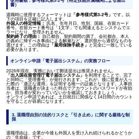
使用書類：参考様式第3-2号（特定技能所属機関による届出
書）
退職時に使用するフォーマットは
「参考様式第3-2号」
です。以
下の項目を正確に記入します。
外国人の特定情報：
氏名、生年月日、性別、国籍、在留カード
番号。在留カード番号は「1文字」でも間違えるとシステムでエ
ラーになり、受理されません。
契約終了の理由：
自己都合、契約期間の満了、会社都合、本人
の責めに帰すべき事由による解雇など、選択肢から適切なものを
選びます。この理由は
「雇用保険手続き」
と完全に一致している
必要があります。
オンライン申請「電子届出システム」の実務フロー
2026年現在、実務において郵送提出は推奨されません。
「出入国在留管理庁電子届出システム」
を利用することで、完了
と同時に「受理番号」が発行されます。これが、後に監査が入っ
た際の「適正な運用」を証明する唯一の証拠となります。人事担
当者は、退職者が決まった時点でアカウントのパスワードが有効
か、担当者が変わっていないかを確認しておきましょう。
オンライン申請であれば、土日祝日に関係なく14日間のカウント
を守ることが容易になります。
3. 退職理由別の法的リスクと「引き止め」に関する厳格な制
限
退職理由は、企業が今後も外国人を受け入れ続けられるかどうか
の「生命線」です。