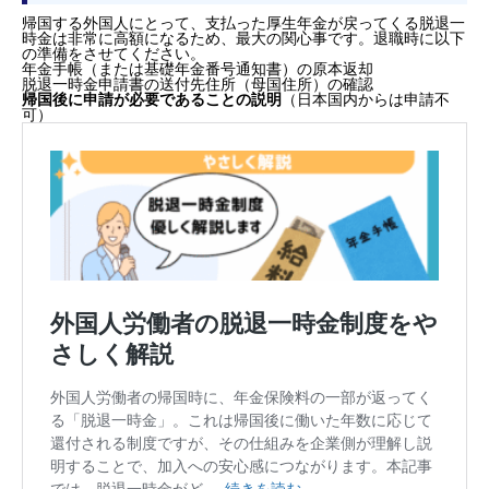
帰国する外国人にとって、支払った厚生年金が戻ってくる脱退一
時金は非常に高額になるため、最大の関心事です。退職時に以下
の準備をさせてください。
年金手帳（または基礎年金番号通知書）の原本返却
脱退一時金申請書の送付先住所（母国住所）の確認
帰国後に申請が必要であることの説明
（日本国内からは申請不
可）
1. 特定技能外国人の退職時に発生する「3つの届出
ート」