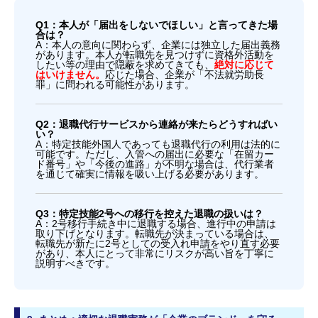
Q1：本人が「届出をしないでほしい」と言ってきた場
合は？
A：本人の意向に関わらず、企業には独立した届出義務
があります。本人が転職先を見つけずに資格外活動を
したい等の理由で隠蔽を求めてきても、
絶対に応じて
はいけません。
応じた場合、企業が「不法就労助長
罪」に問われる可能性があります。
Q2：退職代行サービスから連絡が来たらどうすればい
い？
A：特定技能外国人であっても退職代行の利用は法的に
可能です。ただし、入管への届出に必要な「在留カー
ド番号」や「今後の進路」が不明な場合は、代行業者
を通じて確実に情報を吸い上げる必要があります。
Q3：特定技能2号への移行を控えた退職の扱いは？
A：2号移行手続き中に退職する場合、進行中の申請は
取り下げとなります。転職先が決まっている場合は、
転職先が新たに2号としての受入れ申請をやり直す必要
があり、本人にとって非常にリスクが高い旨を丁寧に
説明すべきです。