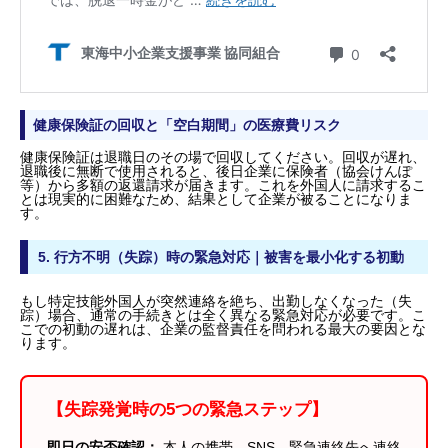
出入国在留管理局への「雇用終了届」
特定技能協議会への報告（主務省庁）
自治体への通知（地域共生・住民登録のクローズ
2. 入管への届出書類と期限｜「14日以内」の絶対
使用書類：参考様式第3-2号（特定技能所属機関
健康保険証の回収と「空白期間」の医療費リスク
よる届出書）
オンライン申請「電子届出システム」の実務フロ
健康保険証は退職日のその場で回収してください。回収が遅れ、
3. 退職理由別の法的リスクと「引き止め」に関する
退職後に無断で使用されると、後日企業に保険者（協会けんぽ
等）から多額の返還請求が届きます。これを外国人に請求するこ
格な制限
とは現実的に困難なため、結果として企業が被ることになりま
す。
自己都合退職：転職の自由と「違法な引き止め」
契約期間の満了：企業の帰国費用負担義務
5. 行方不明（失踪）時の緊急対応｜被害を最小化する初動
会社都合（解雇）：企業全体へのペナルティ波及
4. 社会保険・住民税・年金の「徹底清算」マニュア
もし特定技能外国人が突然連絡を絶ち、出勤しなくなった（失
踪）場合、通常の手続きとは全く異なる緊急対応が必要です。こ
住民税の「一括徴収」と納税管理人の選任
こでの初動の遅れは、企業の監督責任を問われる最大の要因とな
厚生年金「脱退一時金」の申請サポート
ります。
健康保険証の回収と「空白期間」の医療費リスク
5. 行方不明（失踪）時の緊急対応｜被害を最小化す
初動
【失踪発覚時の5つの緊急ステップ】
6. 特定技能外国人の退職時チェックリスト
7. 2026年最新：特定在留カード（マイナンバー連
即日の安否確認：
本人の携帯、SNS、緊急連絡先へ連絡