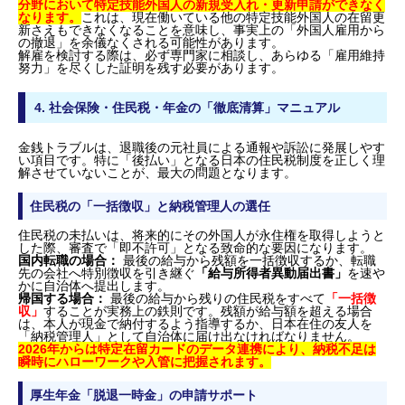
分野において特定技能外国人の新規受入れ・更新申請ができなく
なります。
これは、現在働いている他の特定技能外国人の在留更
新さえもできなくなることを意味し、事実上の「外国人雇用から
の撤退」を余儀なくされる可能性があります。
解雇を検討する際は、必ず専門家に相談し、あらゆる「雇用維持
努力」を尽くした証明を残す必要があります。
4. 社会保険・住民税・年金の「徹底清算」マニュアル
金銭トラブルは、退職後の元社員による通報や訴訟に発展しやす
い項目です。特に「後払い」となる日本の住民税制度を正しく理
解させていないことが、最大の問題となります。
住民税の「一括徴収」と納税管理人の選任
住民税の未払いは、将来的にその外国人が永住権を取得しようと
した際、審査で「即不許可」となる致命的な要因になります。
国内転職の場合：
最後の給与から残額を一括徴収するか、転職
先の会社へ特別徴収を引き継ぐ
「給与所得者異動届出書」
を速や
かに自治体へ提出します。
帰国する場合：
最後の給与から残りの住民税をすべて
「一括徴
収」
することが実務上の鉄則です。残額が給与額を超える場合
は、本人が現金で納付するよう指導するか、日本在住の友人を
「納税管理人」として自治体に届け出なければなりません。
2026年からは特定在留カードのデータ連携により、納税不足は
瞬時にハローワークや入管に把握されます。
厚生年金「脱退一時金」の申請サポート