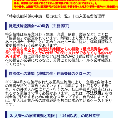
『特定技能関係の申請・届出様式一覧』｜出入国在留管理庁
特定技能協議会への報告（主務省庁）
特定技能は各産業分野（建設、介護、飲食、製造など）ごとに
「協議会」が設置されています。離職により受入れ人数に変更が
あった場合、分野ごとに定められたルールに従い、構成員情報の
変更報告を行う義務があります。
この報告を怠ると、特定技能制度からの排除（構成員資格の喪
失）を招き、二度とその分野での受け入れができなくなる恐れが
あります。
特に建設分野などは独自のJAC（建設技能人材機構）
への報告が必要になるなど、分野ごとの個別ルールを必ず確認し
てください。
自治体への通知（地域共生・住民登録のクローズ）
2025年4月から施行された
改正共生施策
により、企業は自治体と
の連携が法的に重視されています。退職により社宅を空ける場
合、その外国人が次にどこへ行くのか、転出手続きが適正に行わ
れるかを最後まで導く必要があります。これは
「不法残留」
を地
域全体で防止するための重要なステップです。自治体によって
は、受入れ企業からの離職連絡を独自に求めているケースもあり
ます。
2. 入管への届出書類と期限｜「14日以内」の絶対遵守