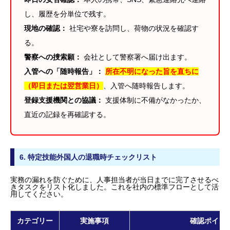
携）による実務変革
し、履歴を分単位で残す。
ハローワークと入管の「名寄せ」の自動化
現地の確認：
社宅や寮を訪問し、荷物の状況を確認す
外国人コミュニティへのSNS波及リスク
8. よくある質問（Q&A）｜退職実務の現場から
る。
9. まとめ：適切な退職実務が「企業のブランド」を
警察への捜索願：
会社として警察署へ届け出ます。
る
入管への「随時報告」：
所在不明になった旨を直ちに
（即日または翌営業日）
、入管へ随時報告します。
登録支援機関との協議：
支援体制に不備がなかったか、
直近の記録を再確認する。
6. 特定技能外国人の退職時チェックリスト
実務の漏れを防ぐために、人事担当者が当日までに完了させるべ
きタスクをリスト化しました。これを社内の標準フローとして活
用してください。
カテゴリー
実施事項
確認ポイン