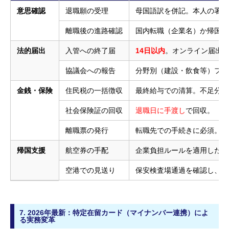
意思確認
退職願の受理
母国語訳を併記。本人の署名
離職後の進路確認
国内転職（企業名）か帰国か
法的届出
入管への終了届
14日以内
。オンライン届出
協議会への報告
分野別（建設・飲食等）フォ
金銭・保険
住民税の一括徴収
最終給与での清算。不足分は
社会保険証の回収
退職日に手渡し
で回収。
離職票の発行
転職先での手続きに必須。速
帰国支援
航空券の手配
企業負担ルールを適用したか
空港での見送り
保安検査場通過を確認し、入
7. 2026年最新：特定在留カード（マイナンバー連携）によ
る実務変革