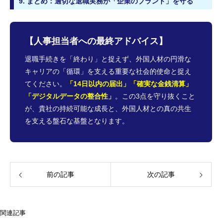
9. まとめ：適切な退職実務が「企業のブランド」を守る
【人事担当者への最終アドバイス】
退職手続きを「終わり」と捉えず、外国人材の円滑な
キャリアの「循環」を支える重要な社会的使命と捉え
てください。
「14日以内の届出」「確実な金銭清算」
「デジタルデータの整合性」
。この3点を守り抜くこと
が、貴社の持続可能な成長と、外国人材との真の共生
を支える盤石な基盤となります。
前の記事
次の記事
関連記事